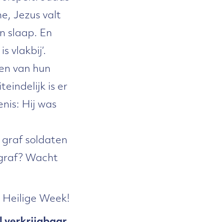
e, Jezus valt
in slaap. En
s vlakbij’.
len van hun
teindelijk is er
nis: Hij was
 graf soldaten
t graf? Wacht
n Heilige Week!