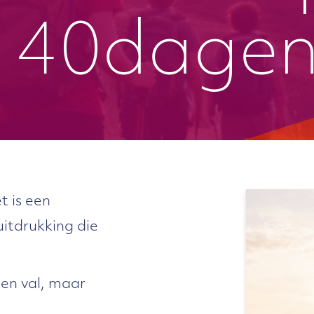
 40dagen
t is een
uitdrukking die
en val, maar