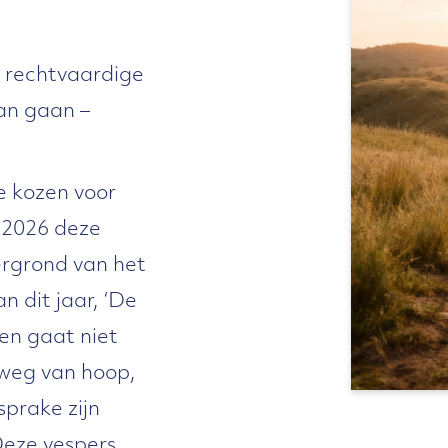
n rechtvaardige
an gaan –
e kozen voor
n 2026 deze
ergrond van het
 dit jaar, ‘De
en gaat niet
 weg van hoop,
sprake zijn
Deze vespers