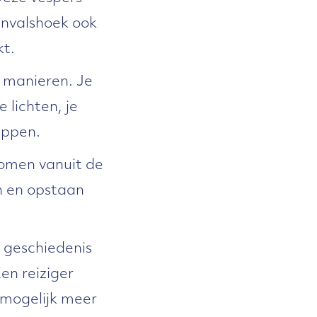
invalshoek ook
kt.
i manieren. Je
 lichten, je
appen.
komen vanuit de
n en opstaan
 geschiedenis
en reiziger
nmogelijk meer