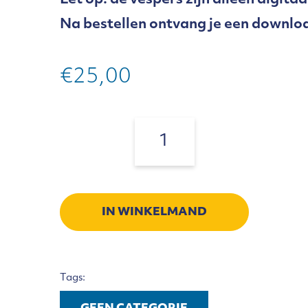
Let op: de vespers zijn alleen digitaa
Na bestellen ontvang je een downloa
€
25,00
De
weg
Aantal:
van
Hoop
-
Vespers
IN WINKELMAND
40dagentijd
aantal
Tags: