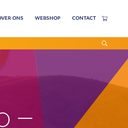
OVER ONS
WEBSHOP
CONTACT
EWERKERS
 TARIEVEN
BESTUUR
N BESTUUR
CGJO
WSBRIEVEN
ANBI
VERSLAGEN
p –