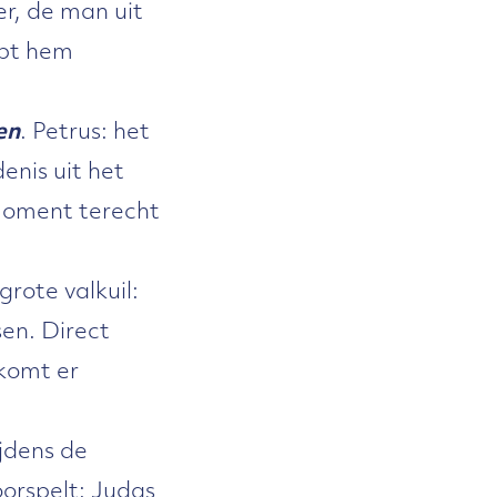
r, de man uit
lpt hem
en
. Petrus: het
enis uit het
 moment terecht
grote valkuil:
en. Direct
komt er
jdens de
orspelt: Judas