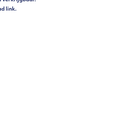
l verkrijgbaar.
d link.