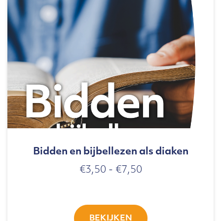
Bidden en bijbellezen als diaken
Prijsklasse:
€
3,50
-
€
7,50
€3,50
tot
€7,50
BEKIJKEN