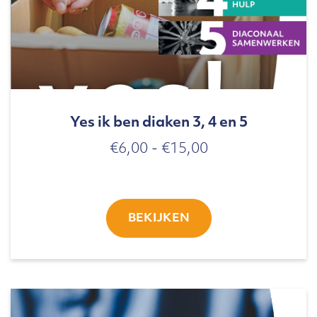
Yes ik ben diaken 3, 4 en 5
Prijsklasse:
€
6,00
-
€
15,00
€6,00
tot
€15,00
BEKIJKEN