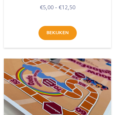
Prijsklasse:
€
5,00
-
€
12,50
€5,00
tot
€12,50
BEKIJKEN